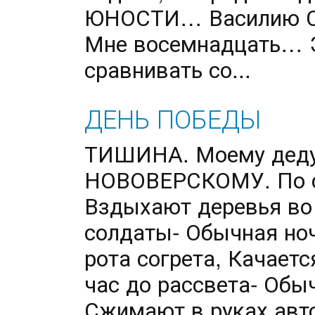
ЮНОСТИ… Василию С
Мне восемнадцать… 
сравнивать со...
ДЕНЬ ПОБЕДЫ
ТИШИНА. Моему деду
НОВОВЕРСКОМУ. По с
Вздыхают деревья во 
солдаты- Обычная но
рота согрета, Качаетс
час до рассвета- Обы
Сжимают в руках авто