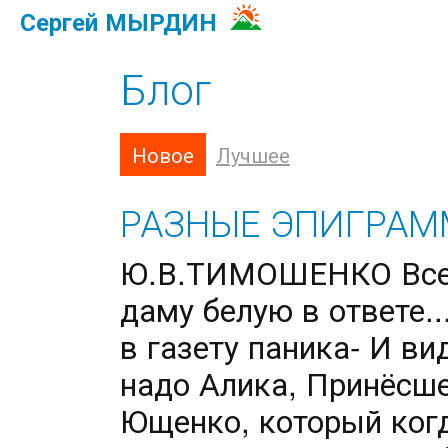
Сергей МЫРДИН
Блог
Новое
Лучшее
РАЗНЫЕ ЭПИГРА
Ю.В.ТИМОШЕНКО Все 
даму белую в ответе.
в газету паника- И ви
надо Алика, Принёсш
Ющенко, который когд