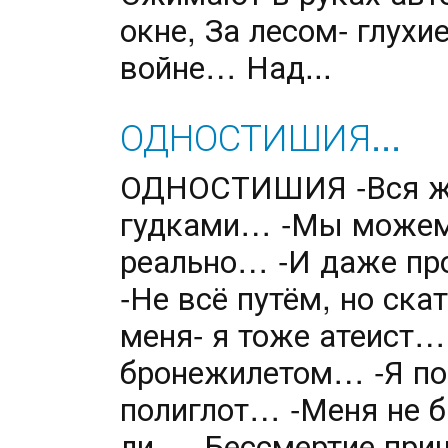
окне, За лесом- глухи
войне… Над...
ОДНОСТИШИЯ...
ОДНОСТИШИЯ -Вся жи
гудками… -Мы можем 
реально… -И даже про
-Не всё путём, но ск
меня- я тоже атеист…
бронежилетом… -Я пон
полиглот… -Меня не б
ли… -Бессмертие при