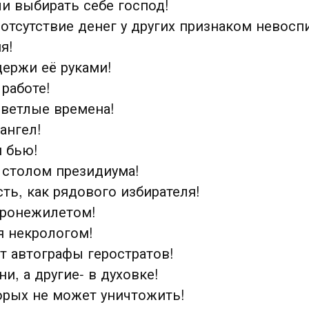
и выбирать себе господ!
отсутствие денег у других признаком невосп
я!
ержи её руками!
работе!
светлые времена!
ангел!
я бью!
а столом президиума!
ть, как рядового избирателя!
бронежилетом!
я некрологом!
т автографы геростратов!
и, а другие- в духовке!
орых не может уничтожить!