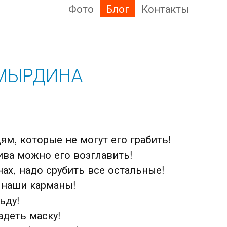
Фото
Блог
Контакты
 МЫРДИНА
м, которые не могут его грабить!
ива можно его возглавить!
нах, надо срубить все остальные!
 наши карманы!
ьду!
адеть маску!