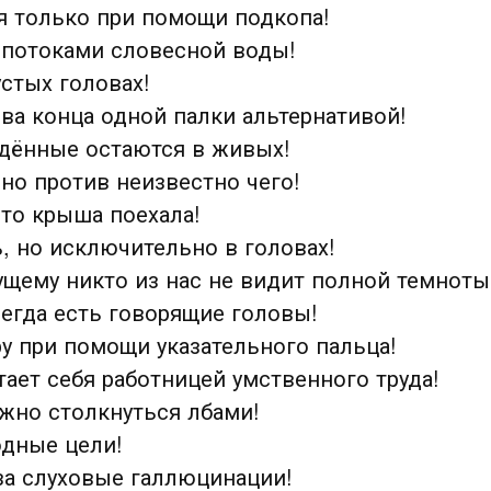
я только при помощи подкопа!
и потоками словесной воды!
устых головах!
ва конца одной палки альтернативой!
ждённые остаются в живых!
 но против неизвестно чего!
что крыша поехала!
, но исключительно в головах!
ущему никто из нас не видит полной темноты
сегда есть говорящие головы!
у при помощи указательного пальца!
ает себя работницей умственного труда!
ожно столкнуться лбами!
одные цели!
за слуховые галлюцинации!