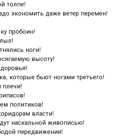
й толпе!
надо экономить даже ветер перемен!
лку пробоин!
плыл!
отнялись ноги!
осягаемую высоту!
здоровья!
ка, которые бьют ногами третьего!
 плечи!
припасов!
ием политиков!
коридорам власти!
удут наскальной живописью!
ободой передвижения!