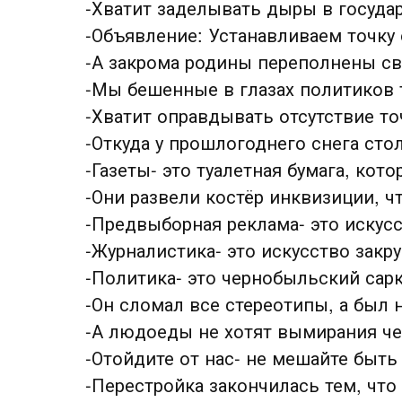
-Хватит заделывать дыры в госуда
-Объявление: Устанавливаем точку
-А закрома родины переполнены с
-Мы бешенные в глазах политиков 
-Хватит оправдывать отсутствие т
-Откуда у прошлогоднего снега сто
-Газеты- это туалетная бумага, кот
-Они развели костёр инквизиции, ч
-Предвыборная реклама- это искус
-Журналистика- это искусство закр
-Политика- это чернобыльский сар
-Он сломал все стереотипы, а был н
-А людоеды не хотят вымирания че
-Отойдите от нас- не мешайте быть
-Перестройка закончилась тем, что