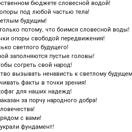
рственном бюджете словесной водой!
 опоры под любой частью тела!
ветлым будущим!
только потому, что боимся словесной воды!
очки опоры свободой передвижения!
лько светлого будущего!
орой заполняются пустые головы!
тобы согреть свой народ!
ство вызывать ненависть к светлому будущем
учивать факты в точки зрения!
кофаг для наших надежд!
аказан за порчу народного добра!
ловечества!
 рядом с вами!
 украли фундамент!