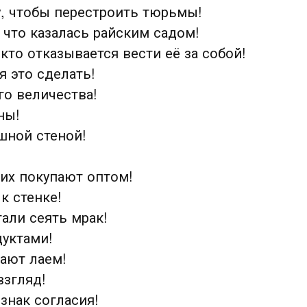
у, чтобы перестроить тюрьмы!
 что казалась райским садом!
 кто отказывается вести её за собой!
я это сделать!
го величества!
ны!
шной стеной!
!
 их покупают оптом!
к стенке!
тали сеять мрак!
дуктами!
чают лаем!
взгляд!
знак согласия!