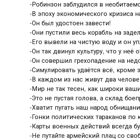
-Робинзон заблудился в необитаемо
-В эпоху экономического кризиса 
-Он был удостоен завести!
-Они пустили весь корабль на заде
-Его вывели на чистую воду и он у
-Он так двинул культуру, что у неё 
-Он совершил грехопадение на нед
-Симулировать удаётся всё, кроме 
-В каждом из нас живут два челове
-Мир не так тесен, как широки ваши
-Это не пустая голова, а склад бое
-Хватит пугать наш народ обнищан
-Гонки политических тараканов по 
-Карты военных действий всегда б
-Не путайте армейский плац со св