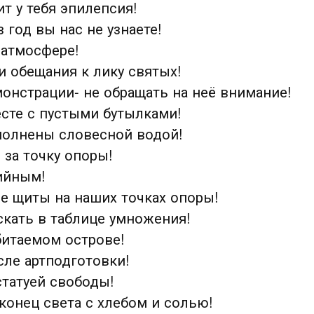
ит у тебя эпилепсия!
 год вы нас не узнаете!
 атмосфере!
и обещания к лику святых!
онстрации- не обращать на неё внимание!
сте с пустыми бутылками!
аполнены словесной водой!
 за точку опоры!
тийным!
е щиты на наших точках опоры!
скать в таблице умножения!
битаемом острове!
ле артподготовки!
статуей свободы!
конец света с хлебом и солью!